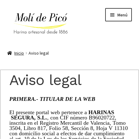
Ir
Ir
Menú
a
al
la
contenido
navegación
Inicio
Inicio
Aviso legal
Aviso legal
Aviso legal
Blog
Carrito
PRIMERA.- TITULAR DE LA WEB
Condiciones generales
El presente portal web pertenece a
HARINAS
SEGURA, S.L.
, con CIF número B96020722,
inscrita en el Registro Mercantil de Valencia, Tomo
Contacto
3504, Libro 817, Folio 58, Sección 8, Hoja V 11310
con domicilio social a efectos de dar cumplimiento
al art. 10 de la Ley de los Servicios de la Sociedad