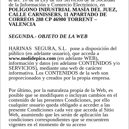
Dirección Molí de Picó
de la Información y Comercio Electrónico, en
POLÍGONO INDUSTRIAL MASÍA DEL JUEZ,
CALLE CARNISSERS, 11 APARTADO DE
Finalizar compra
CORREOS 288 CP 46900 TORRENT –
VALENCIA
Lista de Deseos
SEGUNDA.- OBJETO DE LA WEB
HARINAS SEGURA, S.L. pone a disposición del
Mi cuenta
público (en adelante usuario), que acceda a
www.molidepico.com
(en adelante WEB),
información y datos (en adelante CONTENIDOS y/o
Molí de Picó
SERVICIOS), mediante una web de carácter
informativa. Los CONTENIDOS de la web son
proporcionados y creados por la propia empresa.
Política de cookies
Por último, por la naturaleza propia de la Web, es
posible que se modifiquen o incluyan cambios en el
Política de cookies (UE)
contenido de las presentes Condiciones, por ello
cualquier usuario queda obligado a acceder a las
presente Condiciones cada vez que acceda al Sitio
Política de privacidad
Web, asumiendo que les serán de aplicación las
condiciones correspondientes que se encuentren
vigentes en el momento de su acceso
Trabaja con nosotros