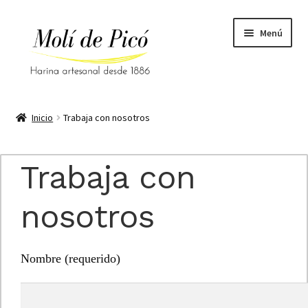
Ir
Ir
Menú
a
al
la
contenido
navegación
Inicio
Inicio
Trabaja con nosotros
Aviso legal
Trabaja con
Blog
nosotros
Carrito
Condiciones generales
Nombre (requerido)
Contacto