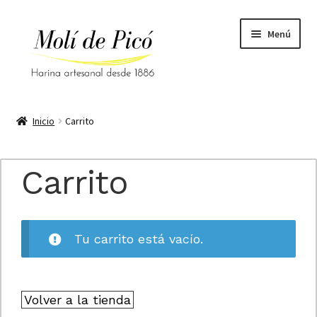
Ir
Ir
Menú
a
al
la
contenido
navegación
Inicio
Inicio
Carrito
Aviso legal
Carrito
Blog
Carrito
Tu carrito está vacío.
Condiciones generales
Contacto
Volver a la tienda