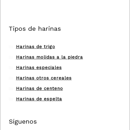
Dirección Molí de Picó
Finalizar compra
Tipos de harinas
Lista de Deseos
Harinas de trigo
Mi cuenta
Harinas molidas a la piedra
Molí de Picó
Harinas especiales
Harinas otros cereales
Política de cookies
Harinas de centeno
Política de cookies (UE)
Harinas de espelta
Política de privacidad
Síguenos
Trabaja con nosotros