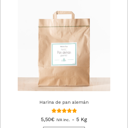
Dirección Molí de Picó
Finalizar compra
Lista de Deseos
Mi cuenta
Molí de Picó
Política de cookies
Política de cookies (UE)
Harina de pan alemán
Política de privacidad
Valorado en
5,50
€
- 5 Kg
IVA inc.
Trabaja con nosotros
5.00
de 5