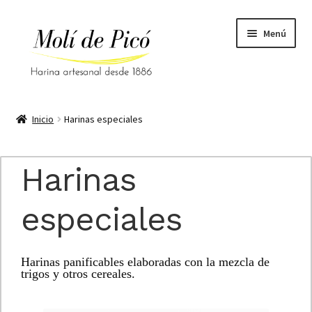
Ir
Ir
Menú
a
al
la
contenido
navegación
Inicio
Inicio
Harinas especiales
Aviso legal
Harinas
Blog
especiales
Carrito
Condiciones generales
Harinas panificables elaboradas con la mezcla de
trigos y otros cereales.
Contacto